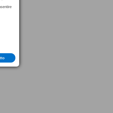
nsentire
tto