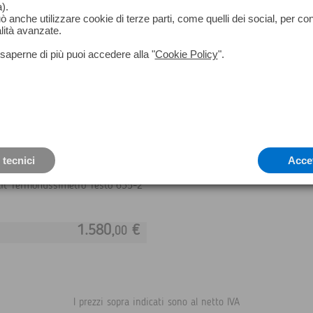
).
può anche utilizzare cookie di terze parti, come quelli dei social, per co
a di pareti e manufatti edili.
lità avanzate.
saperne di più puoi accedere alla "
Cookie Policy
".
 tecnici
Acce
it Termoflussimetro Testo 635-2
1.580,
€
00
I prezzi sopra indicati sono al netto IVA