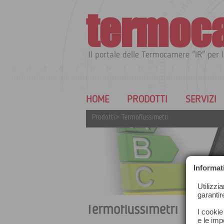
termoc
Il portale delle Termocamere "IR" per l
HOME
PRODOTTI
SERVIZI
Prodotti
>
Termoflussimetri
Informat
Utilizzi
garantir
Termoflussimetri
I cookie
e le impo