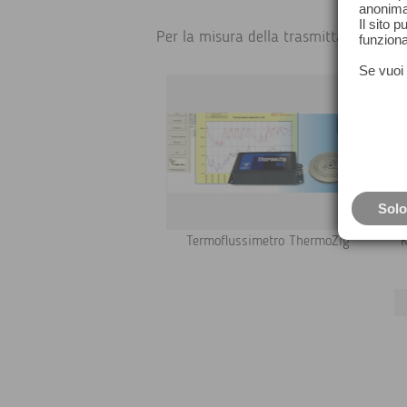
anonima
Il sito 
Per la misura della trasmittanza termic
funziona
Se vuoi 
Solo
Termoflussimetro ThermoZig
K