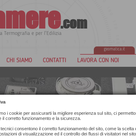
amere
.com
a Termografia e per l'Edilizia
geomatica.it
CHI SIAMO
CONTATTI
LAVORA CON NOI
iva
amo i cookie per assicurarti la migliore esperienza sul sito, ci permetto
e il corretto funzionamento e la sicurezza.
 tecnici consentono il corretto funzionamento del sito, come la scelta d
stazioni di visualizzazione ed il controllo dei flussi di visitatori nel sit