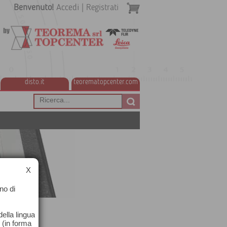
Benvenuto!
Accedi
|
Registrati
disto.it
teorematopcenter.com
X
no di
ella lingua
o (in forma