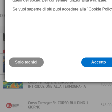
quelli dei social, per consentire funzionalità avanzate.
Se vuoi saperne di più puoi accedere alla "
Cookie Polic
CORSI CERTIFICATI PER L'UTILIZZO DELLA TERMOGRAFIA "IR"
Descrizione
Corso in Italiano sulla termografia Free
durata di 2 ore Registrati per ottenere il
a richie
corso gratuito
FLIR EDUCATIONAL - La Termografia in
Solo tecnici
Accetto
a richie
Aula
Corso Termografia CORSO DI
100,0
INTRODUZIONE ALLA TERMOGRAFIA
Corso Termografia CORSO BUILDING 1
345,0
GIORNO