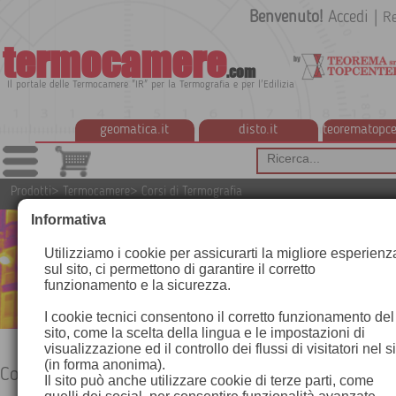
Benvenuto!
Accedi
|
Re
termocamere
.com
Il portale delle Termocamere "IR" per la Termografia e per l'Edilizia
geomatica.it
disto.it
teorematopce
Prodotti
>
Termocamere
>
Corsi di Termografia
Informativa
Utilizziamo i cookie per assicurarti la migliore esperienz
sul sito, ci permettono di garantire il corretto
funzionamento e la sicurezza.
I cookie tecnici consentono il corretto funzionamento del
sito, come la scelta della lingua e le impostazioni di
visualizzazione ed il controllo dei flussi di visitatori nel s
(in forma anonima).
Corsi di Termografia
Il sito può anche utilizzare cookie di terze parti, come