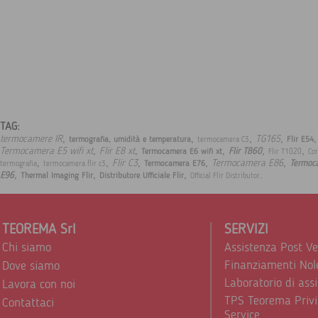
TAG:
,
,
,
,
,
termocamere IR
TG165
termografia, umidità e temperatura
Flir E54
termocamera C3
,
,
,
,
,
Termocamera E5 wifi xt
Flir E8 xt
Flir T860
Termocamera E6 wifi xt
Flir T1020
Cor
,
,
,
,
,
Flir C3
Termocamera E86
Termoc
Termocamera E76
termografia
termocamera flir c3
,
,
,
.
E96
Thermal Imaging Flir
Distributore Ufficiale Flir
Official Flir Distributor
TEOREMA Srl
SERVIZI
Chi siamo
Assistenza Post V
Finanziamenti Nol
Dove siamo
Laboratorio di ass
Lavora con noi
TPS Teorema Privi
Contattaci
Service