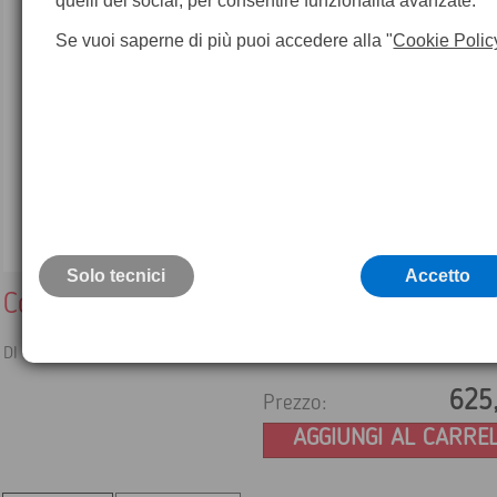
quelli dei social, per consentire funzionalità avanzate.
Se vuoi saperne di più puoi accedere alla "
Cookie Polic
Solo tecnici
Accetto
Corso Termografia CORSO BASE 2 GIORNI
DI TERMOGRAFIA PER IL SETTORE EDILE
625
Prezzo:
AGGIUNGI AL CARRE