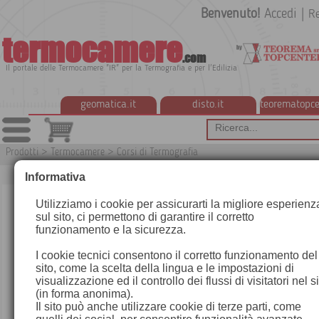
Benvenuto!
Accedi
|
Re
termocamere
.com
Il portale delle Termocamere "IR" per la Termografia e per l'Edilizia
geomatica.it
disto.it
teorematopce
Prodotti
>
Termocamere
>
Corsi di Termografia
T
Informativa
Utilizziamo i cookie per assicurarti la migliore esperienz
sul sito, ci permettono di garantire il corretto
funzionamento e la sicurezza.
I cookie tecnici consentono il corretto funzionamento del
sito, come la scelta della lingua e le impostazioni di
visualizzazione ed il controllo dei flussi di visitatori nel s
(in forma anonima).
Il sito può anche utilizzare cookie di terze parti, come