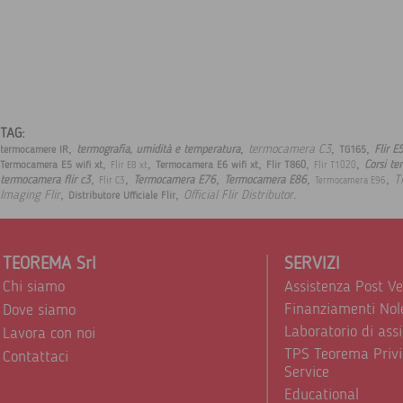
TAG:
,
,
,
,
termocamera C3
termografia, umidità e temperatura
Flir E
termocamere IR
TG165
,
,
,
,
,
Corsi te
Termocamera E5 wifi xt
Termocamera E6 wifi xt
Flir T860
Flir E8 xt
Flir T1020
,
,
,
,
,
T
termocamera flir c3
Termocamera E76
Termocamera E86
Flir C3
Termocamera E96
,
,
.
Imaging Flir
Official Flir Distributor
Distributore Ufficiale Flir
TEOREMA Srl
SERVIZI
Chi siamo
Assistenza Post V
Finanziamenti Nol
Dove siamo
Laboratorio di ass
Lavora con noi
TPS Teorema Privi
Contattaci
Service
Educational