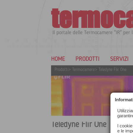
termoc
Il portale delle Termocamere "IR" per l
HOME
PRODOTTI
SERVIZI
Prodotti
>
Termocamere
>
Teledyne Flir One
Informat
Utilizzi
garantir
Teledyne Flir One
I cookie
e le impo