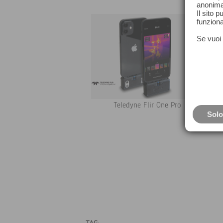
anonima
Il sito 
funziona
Se vuoi 
Teledyne Flir One Pro
Solo