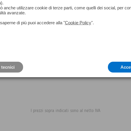
).
può anche utilizzare cookie di terze parti, come quelli dei social, per co
lità avanzate.
saperne di più puoi accedere alla "
Cookie Policy
".
Teledyne Flir One Edge Pro
 tecnici
Acce
I prezzi sopra indicati sono al netto IVA