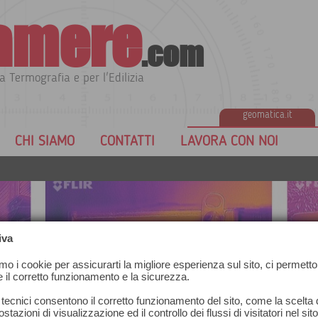
amere
.com
a Termografia e per l'Edilizia
geomatica.it
CHI SIAMO
CONTATTI
LAVORA CON NOI
iva
amo i cookie per assicurarti la migliore esperienza sul sito, ci permetto
e il corretto funzionamento e la sicurezza.
 tecnici consentono il corretto funzionamento del sito, come la scelta d
stazioni di visualizzazione ed il controllo dei flussi di visitatori nel sit