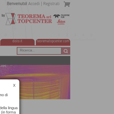
Benvenuto!
Accedi
|
Registrati
disto.it
teorematopcenter.com
X
no di
ella lingua
o (in forma