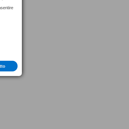
nsentire
tto