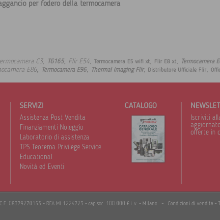
 aggancio per fodero della termocamera
,
,
,
,
,
termocamera C3
Flir E54
TG165
Termocamera E6
Termocamera E5 wifi xt
Flir E8 xt
,
,
,
,
mocamera E86
Termocamera E96
Thermal Imaging Flir
Distributore Ufficiale Flir
Offi
SERVIZI
CATALOGO
NEWSLE
Assistenza Post Vendita
Iscriviti 
aggiornato 
Finanziamenti Noleggio
offerte in 
Laboratorio di assistenza
TPS Teorema Privilege Service
Educational
Novità ed Eventi
I./C.F. 08379270153 - REA MI 1224723 - cap.soc. 100.000 € i.v. - Milano -
Condizioni di vendita
-