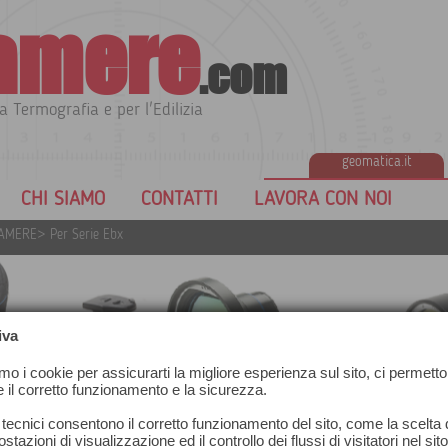
amere
.com
a Termografia e per l'Edilizia
geomatica.it
CHI SIAMO
CONTATTI
LAVORA CON NOI
CAMERE
>
Per Serie Ebx
iva
amo i cookie per assicurarti la migliore esperienza sul sito, ci permetto
e il corretto funzionamento e la sicurezza.
 tecnici consentono il corretto funzionamento del sito, come la scelta d
stazioni di visualizzazione ed il controllo dei flussi di visitatori nel sit