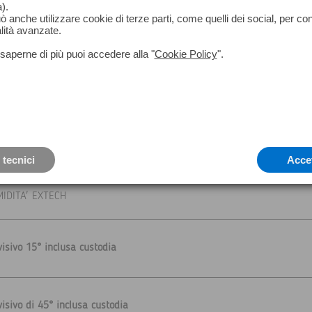
).
può anche utilizzare cookie di terze parti, come quelli dei social, per co
lità avanzate.
saperne di più puoi accedere alla "
Cookie Policy
".
ORI PER FAR FUNZIONARE AL MEGLIO LA TUA TERMOCAMERA F
umidità senza puntale
 tecnici
Acce
IDITA' EXTECH
isivo 15° inclusa custodia
isivo di 45° inclusa custodia