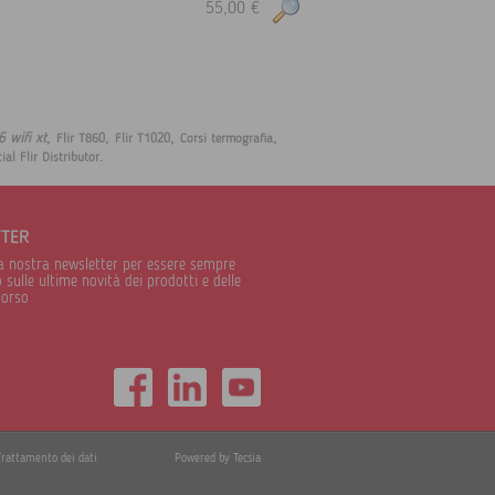
55,00 €
,
,
,
,
 wifi xt
Flir T860
Flir T1020
Corsi termografia
.
cial Flir Distributor
TTER
alla nostra newsletter per essere sempre
sulle ultime novità dei prodotti e delle
corso
Trattamento dei dati
Powered by Tecsia