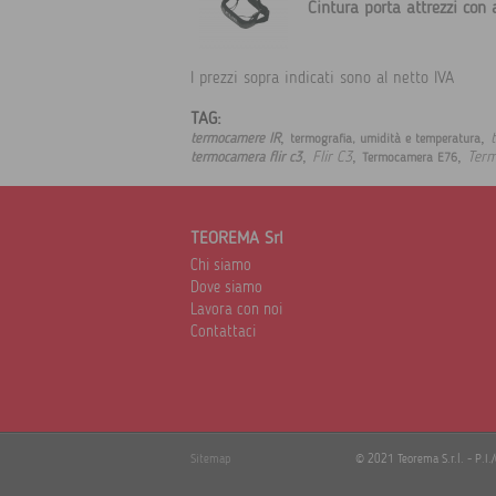
Cintura porta attrezzi con
I prezzi sopra indicati sono al netto IVA
TAG:
,
,
termocamere IR
termografia, umidità e temperatura
,
,
,
Flir C3
Ter
termocamera flir c3
Termocamera E76
TEOREMA Srl
Chi siamo
Dove siamo
Lavora con noi
Contattaci
Sitemap
© 2021 Teorema S.r.l. - P.