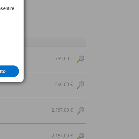
nsentire
LIR IR
759,00 €
tto
546,00 €
2.187,00 €
2.187,00 €