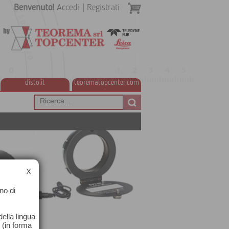
Benvenuto!
Accedi
|
Registrati
disto.it
teorematopcenter.com
X
no di
ella lingua
o (in forma