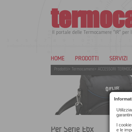
termoc
Il portale delle Termocamere "IR" per l
HOME
PRODOTTI
SERVIZI
Prodotti
>
Termocamere
>
ACCESSORI TERMO
Informat
Utilizzi
garantir
I cookie
Per Serie Ebx
e le impo