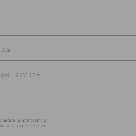
ltiple
sigari , 12 VDC 1,2 m
asportare la termocamera
la cintura porta attrezzi.