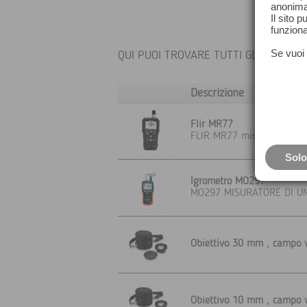
anonima
Il sito 
funziona
Se vuoi 
QUI PUOI TROVARE TUTTI GLI ACCESS
Descrizione
Flir MR77
FLIR MR77 misuratore di 
Solo
Igrometro MO297
MO297 MISURATORE DI UM
Obiettivo 30 mm , campo v
Obiettivo 10 mm , campo v