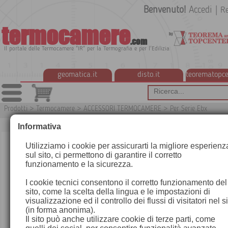
Benvenuto!
Accedi
|
Re
termocamere
.com
Il portale delle Termocamere "IR" per la Termografia e per l'Edilizia
geomatica.it
disto.it
teorematopce
Prodotti
>
Termocamere
>
ACCESSORI TERMOCAMERE
>
Per Serie Ebx
Informativa
Utilizziamo i cookie per assicurarti la migliore esperienz
sul sito, ci permettono di garantire il corretto
funzionamento e la sicurezza.
I cookie tecnici consentono il corretto funzionamento del
sito, come la scelta della lingua e le impostazioni di
visualizzazione ed il controllo dei flussi di visitatori nel s
(in forma anonima).
Il sito può anche utilizzare cookie di terze parti, come