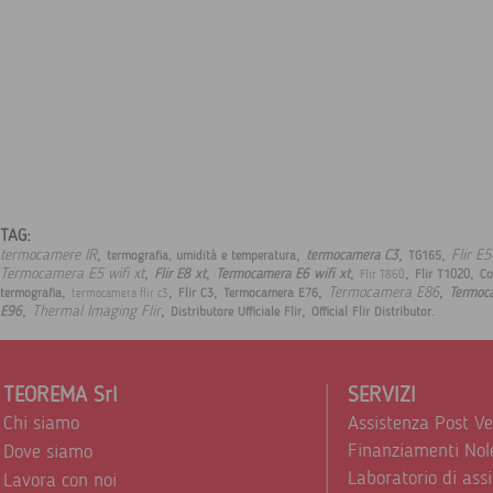
TAG:
,
,
,
,
termocamere IR
Flir E5
termocamera C3
termografia, umidità e temperatura
TG165
,
,
,
,
,
Termocamera E5 wifi xt
Flir E8 xt
Termocamera E6 wifi xt
Flir T1020
Co
Flir T860
,
,
,
,
,
Termocamera E86
Termoc
termografia
Flir C3
Termocamera E76
termocamera flir c3
,
,
,
.
Thermal Imaging Flir
E96
Distributore Ufficiale Flir
Official Flir Distributor
TEOREMA Srl
SERVIZI
Chi siamo
Assistenza Post V
Finanziamenti Nol
Dove siamo
Laboratorio di ass
Lavora con noi