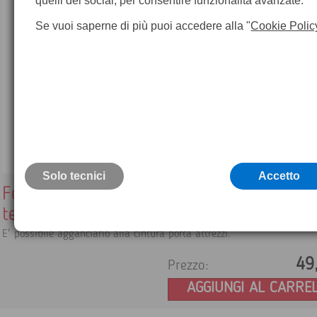
quelli dei social, per consentire funzionalità avanzate.
Se vuoi saperne di più puoi accedere alla "
Cookie Polic
Solo tecnici
Accetto
Fodero con cinghia per trasportare la
termocamera
E' possibile agganciarlo alla cintura porta attrezzi.
49
Prezzo:
AGGIUNGI AL CARRE