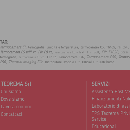
TAG:
,
,
,
,
,
termocamere IR
termografia, umidità e temperatura
termocamera C3
TG165
Flir E54
,
,
,
,
,
Flir T1020
Termocamera E5 wifi xt
Flir E8 xt
Corsi
Termocamera E6 wifi xt
Flir T860
,
,
,
,
,
Termocamera E86
Termoc
termografia
Flir C3
Termocamera E76
termocamera flir c3
,
,
,
.
Thermal Imaging Flir
E96
Distributore Ufficiale Flir
Official Flir Distributor
TEOREMA Srl
SERVIZI
Chi siamo
Assistenza Post V
Finanziamenti Nol
Dove siamo
Laboratorio di ass
Lavora con noi
TPS Teorema Privi
Contattaci
Service
Educational