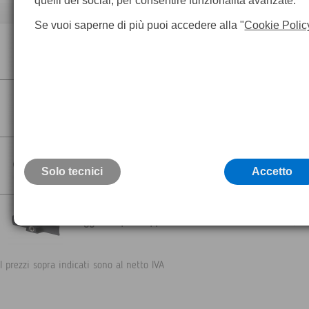
quelli dei social, per consentire funzionalità avanzate.
Descrizione
Se vuoi saperne di più puoi accedere alla "
Cookie Polic
Caricabatterie da auto
60,0
Cavo USB per collegare la termocamera
ad un computer, utilizzando il protocollo
60,0
USB
Custodia morbida
41,0
Solo tecnici
Accetto
Aggancio per treppiede
25,0
I prezzi sopra indicati sono al netto IVA