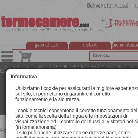
Benvenuto!
Accedi
|
Re
termocamere
.com
Il portale delle Termocamere "IR" per la Termografia e per l'Edilizia
geomatica.it
disto.it
teorematopce
Prodotti
>
Termocamere
>
ACCESSORI TERMOCAMERE
>
Per Serie Flir C Ter
C2 Termocamera C3
Informativa
Utilizziamo i cookie per assicurarti la migliore esperienz
sul sito, ci permettono di garantire il corretto
funzionamento e la sicurezza.
I cookie tecnici consentono il corretto funzionamento del
sito, come la scelta della lingua e le impostazioni di
visualizzazione ed il controllo dei flussi di visitatori nel s
(in forma anonima).
Per Serie Flir C Termocamera C2 Termocamera C3
Il sito può anche utilizzare cookie di terze parti, come