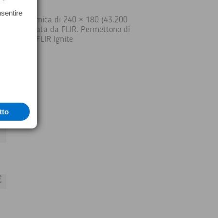
nsentire
luzione termica di 240 × 180 (43.200
ng) brevettata da FLIR. Permettono di
 sul cloud FLIR Ignite
tto
€