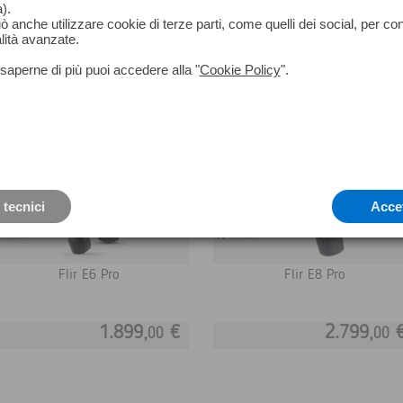
).
può anche utilizzare cookie di terze parti, come quelli dei social, per co
uano e diagnosticano rapidamente i problemi grazie ad una riso
lità avanzate.
upportate dalla tecnologia MSX® (Multi-Spectral Dynamic Imagi
saperne di più puoi accedere alla "
Cookie Policy
".
 note dettagliate e caricare i file direttamente dalla telecamera
 tecnici
Acce
Flir E6 Pro
Flir E8 Pro
1.899,
€
2.799,
00
00