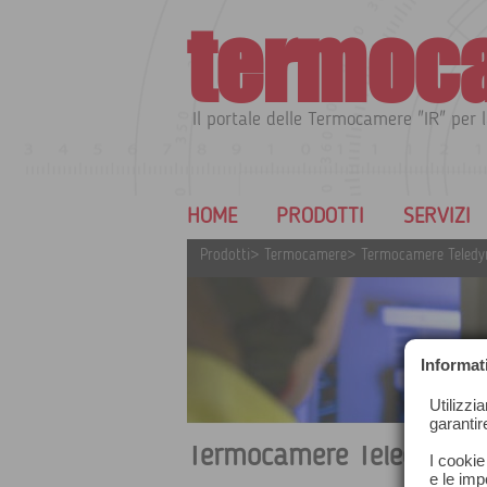
termoc
Il portale delle Termocamere "IR" per l
HOME
PRODOTTI
SERVIZI
Prodotti
>
Termocamere
>
Termocamere Teledyn
Informat
Utilizzi
garantir
Termocamere Teledyne Fl
I cookie
e le impo