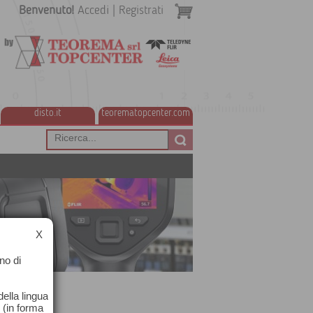
Benvenuto!
Accedi
|
Registrati
disto.it
teorematopcenter.com
X
no di
ella lingua
o (in forma