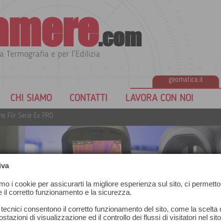
amere
.com
a Termografia e per l'Edilizia
geomatica.it
CHI SIAMO
CONTATTI
LAVORA CON NOI
e Flir Serie Ex PRO
iva
amo i cookie per assicurarti la migliore esperienza sul sito, ci permetto
e il corretto funzionamento e la sicurezza.
ir Serie Ex PRO
 tecnici consentono il corretto funzionamento del sito, come la scelta d
stazioni di visualizzazione ed il controllo dei flussi di visitatori nel sit