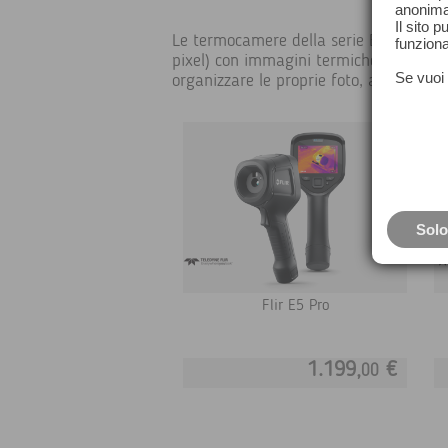
anonima
Il sito 
Le termocamere della serie EX individ
funziona
pixel) con immagini termiche vivaci s
Se vuoi 
organizzare le proprie foto, aggiungere
Solo
Flir E5 Pro
1.199,
€
00