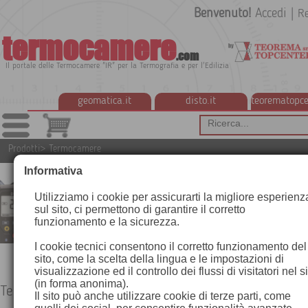
Benvenuto!
Accedi
|
Re
termocamere
.com
Il portale delle Termocamere "IR" per la Termografia e per l'Edilizia
geomatica.it
disto.it
teorematopce
Prodotti
>
Termocamere
Informativa
Utilizziamo i cookie per assicurarti la migliore esperienz
sul sito, ci permettono di garantire il corretto
funzionamento e la sicurezza.
I cookie tecnici consentono il corretto funzionamento del
sito, come la scelta della lingua e le impostazioni di
visualizzazione ed il controllo dei flussi di visitatori nel s
(in forma anonima).
Termocamere
Il sito può anche utilizzare cookie di terze parti, come