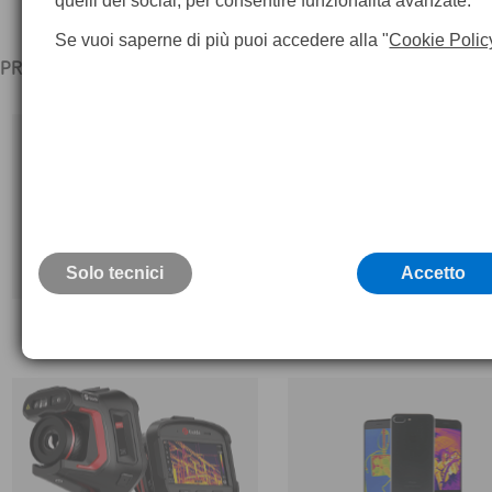
quelli dei social, per consentire funzionalità avanzate.
Se vuoi saperne di più puoi accedere alla "
Cookie Polic
PROMO TASSO ZERO E' USUFRUIBILE DALLA TERMOCAMERA E
Solo tecnici
Accetto
Termocamere Flir serie iXX
Termocamere Teledyne Flir 
TG