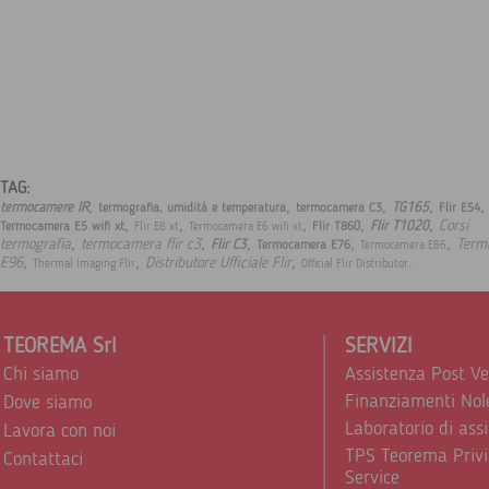
TAG:
,
,
,
,
,
termocamere IR
TG165
termografia, umidità e temperatura
termocamera C3
Flir E54
,
,
,
,
,
Corsi
Flir T1020
Termocamera E5 wifi xt
Flir T860
Flir E8 xt
Termocamera E6 wifi xt
,
,
,
,
,
termografia
termocamera flir c3
Term
Flir C3
Termocamera E76
Termocamera E86
,
,
,
.
E96
Distributore Ufficiale Flir
Thermal Imaging Flir
Official Flir Distributor
TEOREMA Srl
SERVIZI
Chi siamo
Assistenza Post V
Finanziamenti Nol
Dove siamo
Laboratorio di ass
Lavora con noi
TPS Teorema Privi
Contattaci
Service