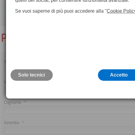
quelli dei social, per consentire funzionalità avanzate.
Se vuoi saperne di più puoi accedere alla "
Cookie Polic
PER CONTATTARCI
Riferimento articolo:
Solo tecnici
Accetto
Nome:
*
Cognome:
*
Azienda:
*