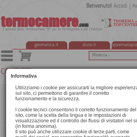
Benvenuto!
Accedi
|
Re
termocamere
.com
Il portale delle Termocamere "IR" per la Termografia e per l'Edilizia
geomatica.it
disto.it
teorematopce
CONTATTI
Informativa
Utilizziamo i cookie per assicurarti la migliore esperienz
sul sito, ci permettono di garantire il corretto
funzionamento e la sicurezza.
I cookie tecnici consentono il corretto funzionamento del
sito, come la scelta della lingua e le impostazioni di
visualizzazione ed il controllo dei flussi di visitatori nel s
(in forma anonima).
Il sito può anche utilizzare cookie di terze parti, come