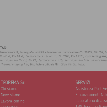
TAG:
,
,
,
,
,
termocamere IR
termografia, umidità e temperatura
termocamera C3
TG165
Flir E54
T
,
,
,
,
,
,
Termocamera E6 wifi xt
Corsi termografia
Flir E8 xt
Flir T860
Flir T1020
E5 wifi xt
,
,
,
,
termocamera flir c3
Termocamera E76
Termocamera E86
Termocamer
Flir C3
,
,
.
Thermal Imaging Flir
Distributore Ufficiale Flir
Official Flir Distributor
TEOREMA Srl
SERVIZI
Chi siamo
Assistenza Post V
Finanziamenti Nol
Dove siamo
Laboratorio di ass
Lavora con noi
TPS Teorema Privi