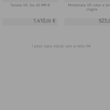
Testata VIS 3xx 40 MM Ø
Minitestata VIS colori a te
stagna
1.410,
€
923,
00
I prezzi sopra indicati sono al netto IVA