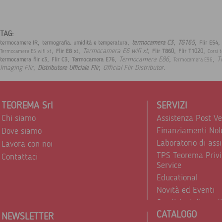
TAG:
,
,
,
,
,
termocamera C3
TG165
termocamere IR
termografia, umidità e temperatura
Flir E54
,
,
,
,
,
Termocamera E6 wifi xt
Flir E8 xt
Flir T860
Flir T1020
Termocamera E5 wifi xt
Corsi 
,
,
,
,
,
Termocamera E86
T
termocamera flir c3
Flir C3
Termocamera E76
Termocamera E96
,
,
.
Imaging Flir
Official Flir Distributor
Distributore Ufficiale Flir
TEOREMA Srl
SERVIZI
Chi siamo
Assistenza Post V
Finanziamenti Nol
Dove siamo
Laboratorio di ass
Lavora con noi
TPS Teorema Privi
Contattaci
Service
Educational
Novità ed Eventi
Condizioni di vend
CATALOGO
Trattamento dei d
NEWSLETTER