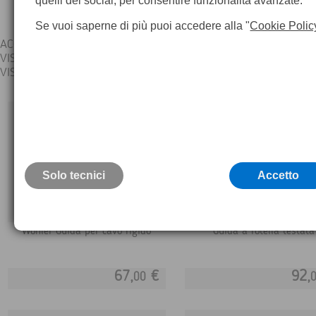
quelli dei social, per consentire funzionalità avanzate.
Se vuoi saperne di più puoi accedere alla "
Cookie Polic
ACCESSORI WOHLER
VIS 350
VIS 250
Solo tecnici
Accetto
Wohler Guida per cavo rigido
Guida a rotella testata
67,
€
92,
00