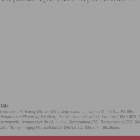
TAG:
,
,
,
,
,
TG165
termografia, umidità e temperatura
Flir E54
termocamere IR
termocamera C3
,
,
,
,
,
Termocamera E6 wifi xt
Flir T860
Termocamera E5 wifi xt
C
Flir E8 xt
Flir T1020
,
,
,
,
,
Termocamera E86
termografia
termocamera flir c3
Termocamera E76
Te
Flir C3
,
,
,
.
E96
Distributore Ufficiale Flir
Thermal Imaging Flir
Official Flir Distributor