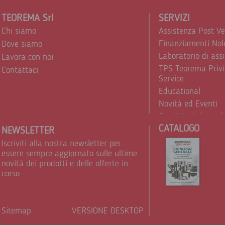
TEOREMA Srl
SERVIZI
Chi siamo
Assistenza Post V
Finanziamenti Nol
Dove siamo
Laboratorio di ass
Lavora con noi
TPS Teorema Privi
Contattaci
Service
Educational
Novità ed Eventi
Condizioni di vend
CATALOGO
Trattamento dei d
NEWSLETTER
Iscriviti alla nostra newsletter per
essere sempre aggiornato sulle ultime
novità dei prodotti e delle offerte in
corso
Sitemap
VERSIONE DESKTOP
Powere