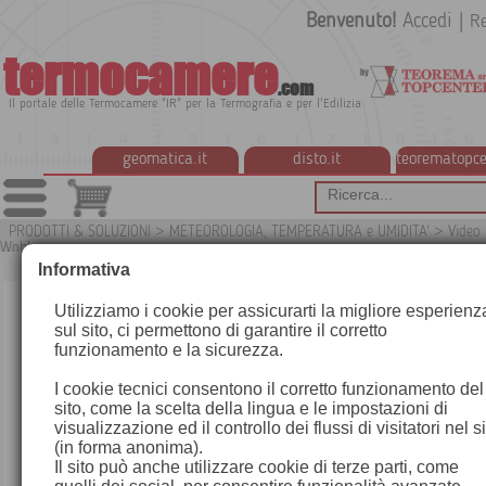
Benvenuto!
Accedi
|
Re
termocamere
.com
Il portale delle Termocamere "IR" per la Termografia e per l'Edilizia
geomatica.it
disto.it
teorematopce
PRODOTTI & SOLUZIONI
>
METEOROLOGIA, TEMPERATURA e UMIDITA'
>
Video 
Wohler
Informativa
Utilizziamo i cookie per assicurarti la migliore esperienz
sul sito, ci permettono di garantire il corretto
funzionamento e la sicurezza.
I cookie tecnici consentono il corretto funzionamento del
sito, come la scelta della lingua e le impostazioni di
visualizzazione ed il controllo dei flussi di visitatori nel s
(in forma anonima).
Il sito può anche utilizzare cookie di terze parti, come