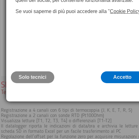
quelli dei social, per consentire funzionalità avanzate.
Se vuoi saperne di più puoi accedere alla "
Cookie Polic
Solo tecnici
Accetto
SDL200
Termometro / Datalogger SD a 4 Canali
Registrazione a 4 canali con 6 tipi di termocoppia (J, K, E, T, R, S)
Registrazione a 2 canali con sonde RTD (Pt100Ohm)
Visualizza letture [T1, T2, T3, T4] o differenziali [T1-T2]
Il datalogger riporta le indicazioni di data/ora e archivia le lettur
scheda SD in formato Excel per un facile trasferimento al PC
Regolazione dell'offset per la funzione zero per acquisire misurazioni 