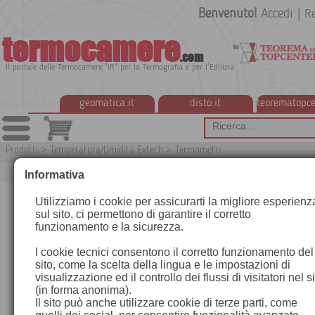
Benvenuto!
Accedi
|
Re
termocamere
.com
Il portale delle Termocamere "IR" per la Termografia e per l'Edilizia
geomatica.it
disto.it
teorematopce
Prodotti
>
Temperatura/Umidità Extech
>
Termometri
T
Informativa
Utilizziamo i cookie per assicurarti la migliore esperienz
sul sito, ci permettono di garantire il corretto
funzionamento e la sicurezza.
I cookie tecnici consentono il corretto funzionamento del
sito, come la scelta della lingua e le impostazioni di
visualizzazione ed il controllo dei flussi di visitatori nel s
(in forma anonima).
Il sito può anche utilizzare cookie di terze parti, come