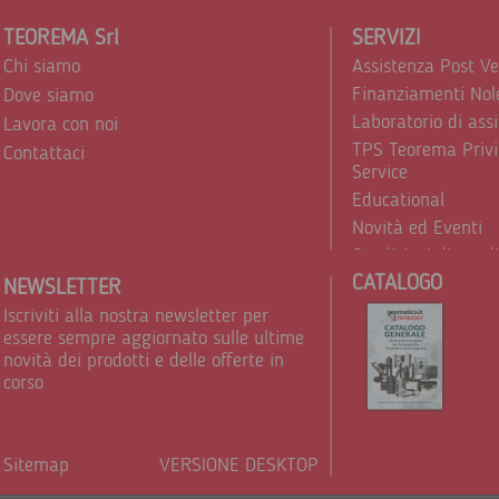
TEOREMA Srl
SERVIZI
Chi siamo
Assistenza Post V
Finanziamenti Nol
Dove siamo
Laboratorio di ass
Lavora con noi
TPS Teorema Privi
Contattaci
Service
Educational
Novità ed Eventi
Condizioni di vend
CATALOGO
Trattamento dei d
NEWSLETTER
Iscriviti alla nostra newsletter per
essere sempre aggiornato sulle ultime
novità dei prodotti e delle offerte in
corso
Sitemap
VERSIONE DESKTOP
Powere