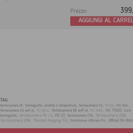
399
Prezzo:
AGGIUNGI AL CARRE
TAG:
,
,
,
,
,
termocamere IR
termografia, umidità e temperatura
termocamera C3
Flir E54
TG165
,
,
,
,
,
Termocamera E6 wifi xt
Flir T1020
Termocamera E5 wifi xt
Corsi
Flir E8 xt
Flir T860
,
,
,
,
,
termocamera flir c3
Termocamera E86
Flir C3
termografia
Termocamera E76
,
,
,
Termocamera E96
Thermal Imaging Flir
Official Flir Dist
Distributore Ufficiale Flir