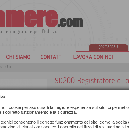
amere
.com
a Termografia e per l'Edilizia
geomatica.it
CHI SIAMO
CONTATTI
LAVORA CON NOI
ometri
SD200 Registratore di 
iva
amo i cookie per assicurarti la migliore esperienza sul sito, ci permetto
e il corretto funzionamento e la sicurezza.
 tecnici consentono il corretto funzionamento del sito, come la scelta d
stazioni di visualizzazione ed il controllo dei flussi di visitatori nel sit