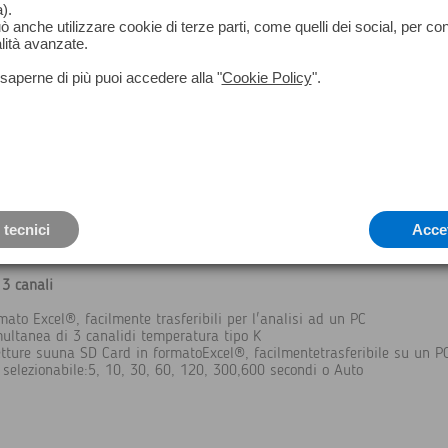
).
può anche utilizzare cookie di terze parti, come quelli dei social, per co
lità avanzate.
saperne di più puoi accedere alla "
Cookie Policy
".
 tecnici
Acce
3 canali
mato Excel®, facilmente trasferibili per l'analisi ad un PC
multanea di 3 canalidi temperatura tipo K
tture suuna SD Card in formatoExcel®, facilmentetrasferibile su un P
selezionabile:5, 10, 30, 60, 120, 300,600 secondi o Auto