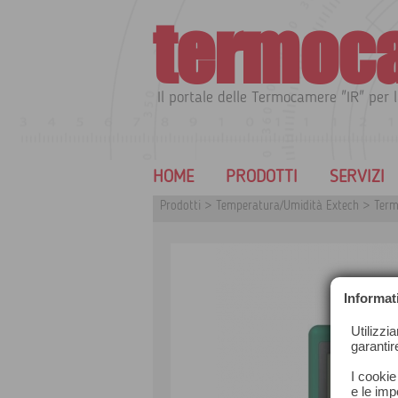
termoc
Il portale delle Termocamere "IR" per l
HOME
PRODOTTI
SERVIZI
Prodotti
>
Temperatura/Umidità Extech
>
Term
Informat
Utilizzi
garantir
I cookie
e le impo