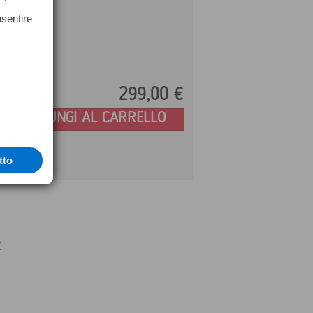
nsentire
299,
00
€
Prezzo:
AGGIUNGI AL CARRELLO
tto
C