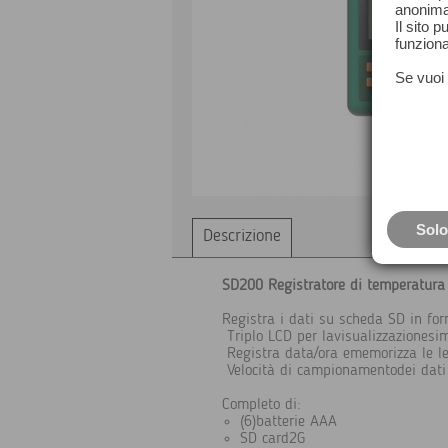
anonima
Il sito 
funziona
Se vuoi 
Solo
Descrizione
SD200 Registratore di temperatura 
Registra i dati su scheda SD in for
Triplo LCD per lavisualizzazionesi
Registra data/ora ememorizza le le
Velocità di campionamentodei dati 
Completo di:
(6)batterie AAA
SD card2G