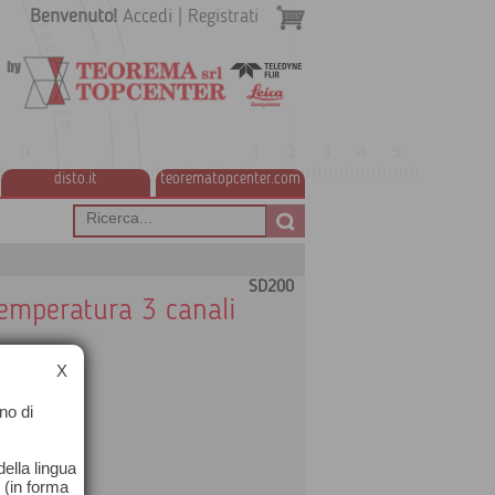
Benvenuto!
Accedi
|
Registrati
disto.it
teorematopcenter.com
SD200
temperatura 3 canali
X
no di
ella lingua
o (in forma