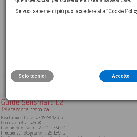
quelli dei social, per consentire funzionalità avanzate.
Se vuoi saperne di più puoi accedere alla "
Cookie Polic
Solo tecnici
Accetto
Guide Sensmart E2
Telecamera termica
Risoluzione IR: 256×192@12μm
Potenza netta: 45mK
Campo di misura: -20°C ~ 550°C
Frequenza fotogrammi: 25Hz/9Hz