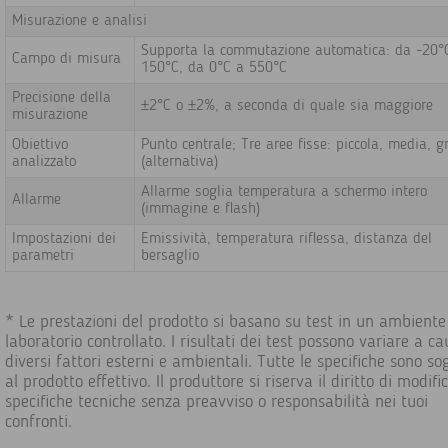
Misurazione e analisi
Supporta la commutazione automatica: da -20°
Campo di misura
150°C, da 0°C a 550°C
Precisione della
±2°C o ±2%, a seconda di quale sia maggiore
misurazione
Obiettivo
Punto centrale; Tre aree fisse: piccola, media, 
analizzato
(alternativa)
Allarme soglia temperatura a schermo intero
Allarme
(immagine e flash)
Impostazioni dei
Emissività, temperatura riflessa, distanza del
parametri
bersaglio
* Le prestazioni del prodotto si basano su test in un ambiente
laboratorio controllato. I risultati dei test possono variare a ca
diversi fattori esterni e ambientali. Tutte le specifiche sono so
al prodotto effettivo. Il produttore si riserva il diritto di modifi
specifiche tecniche senza preavviso o responsabilità nei tuoi
confronti.