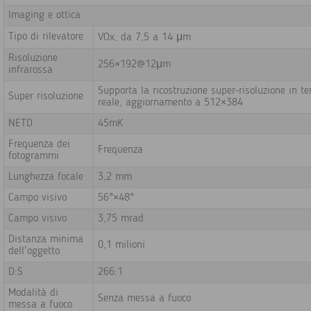
Imaging e ottica
Tipo di rilevatore
VOx, da 7,5 a 14 μm
Risoluzione
256×192@12μm
infrarossa
Supporta la ricostruzione super-risoluzione in t
Super risoluzione
reale, aggiornamento a 512×384
NETD
45mK
Frequenza dei
Frequenza
fotogrammi
Lunghezza focale
3,2 mm
Campo visivo
56°×48°
Campo visivo
3,75 mrad
Distanza minima
0,1 milioni
dell'oggetto
D:S
266:1
Modalità di
Senza messa a fuoco
messa a fuoco