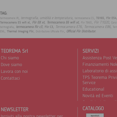
TAG:
,
,
,
,
termografia, umidità e temperatura
TG165
Flir E54
termocamere IR
termocamera C3
,
,
,
,
,
Flir T1020
Flir E8 xt
Termocamera E6 wifi xt
Termocamera E5 wifi xt
Flir T860
Corsi
,
,
,
,
,
Termocamera E76
Termocamera E86
termocamera flir c3
Flir C3
termografia
Te
,
,
,
.
Official Flir Distributor
Thermal Imaging Flir
E96
Distributore Ufficiale Flir
TEOREMA Srl
SERVIZI
Chi siamo
Assistenza Post V
Finanziamenti Nol
Dove siamo
Laboratorio di ass
Lavora con noi
TPS Teorema Privi
Contattaci
Service
Educational
Novità ed Eventi
Condizioni di vend
CATALOGO
Trattamento dei d
NEWSLETTER
Iscriviti alla nostra newsletter per