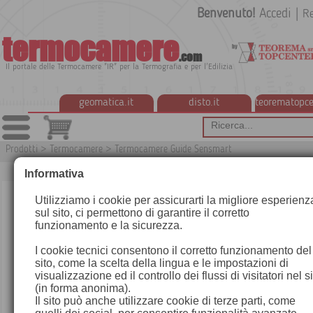
Benvenuto!
Accedi
|
Re
termocamere
.com
Il portale delle Termocamere "IR" per la Termografia e per l'Edilizia
geomatica.it
disto.it
teorematopce
Prodotti
>
Termocamere
>
Termocamere Guide Sensmart
Informativa
Utilizziamo i cookie per assicurarti la migliore esperienz
sul sito, ci permettono di garantire il corretto
funzionamento e la sicurezza.
I cookie tecnici consentono il corretto funzionamento del
sito, come la scelta della lingua e le impostazioni di
visualizzazione ed il controllo dei flussi di visitatori nel s
(in forma anonima).
Il sito può anche utilizzare cookie di terze parti, come