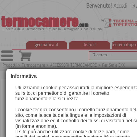
Benvenuto!
Accedi
|
Re
termocamere
.com
Il portale delle Termocamere "IR" per la Termografia e per l'Edilizia
geomatica.it
disto.it
teorematopce
Prodotti
>
Termocamere
>
ACCESSORI TERMOCAMERE
>
Per Serie EXX
T
Informativa
Utilizziamo i cookie per assicurarti la migliore esperienz
sul sito, ci permettono di garantire il corretto
funzionamento e la sicurezza.
I cookie tecnici consentono il corretto funzionamento del
sito, come la scelta della lingua e le impostazioni di
visualizzazione ed il controllo dei flussi di visitatori nel s
(in forma anonima).
Il sito può anche utilizzare cookie di terze parti, come