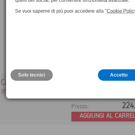
quelli dei social, per consentire funzionalità avanzate.
Se vuoi saperne di più puoi accedere alla "
Cookie Polic
Solo tecnici
Accetto
Caricabatterie autonomo a 2 alloggiamen
incluso alimentatore con prese multiple
224
Prezzo:
AGGIUNGI AL CARRE