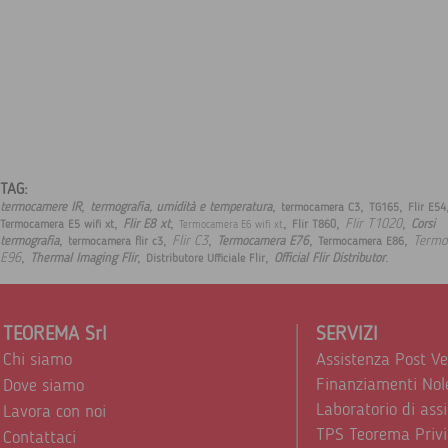
TAG:
,
,
,
,
termocamere IR
termografia, umidità e temperatura
termocamera C3
TG165
Flir E54
,
,
,
,
,
Flir T1020
Flir E8 xt
Corsi
Termocamera E5 wifi xt
Flir T860
Termocamera E6 wifi xt
,
,
,
,
,
Flir C3
Termo
termografia
Termocamera E76
termocamera flir c3
Termocamera E86
,
,
,
.
E96
Thermal Imaging Flir
Official Flir Distributor
Distributore Ufficiale Flir
TEOREMA Srl
SERVIZI
Chi siamo
Assistenza Post V
Finanziamenti Nol
Dove siamo
Laboratorio di ass
Lavora con noi
TPS Teorema Privi
Contattaci