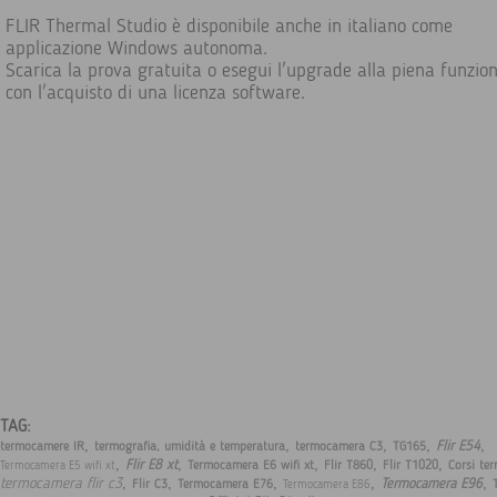
FLIR Thermal Studio è disponibile anche in italiano come
applicazione Windows autonoma.
Scarica la prova gratuita o esegui l'upgrade alla piena funzion
con l'acquisto di una licenza software.
TAG:
,
,
,
,
,
Flir E54
termocamere IR
termografia, umidità e temperatura
termocamera C3
TG165
,
,
,
,
,
Flir E8 xt
Termocamera E6 wifi xt
Flir T860
Flir T1020
Corsi te
Termocamera E5 wifi xt
,
,
,
,
,
termocamera flir c3
Termocamera E96
Flir C3
Termocamera E76
Termocamera E86