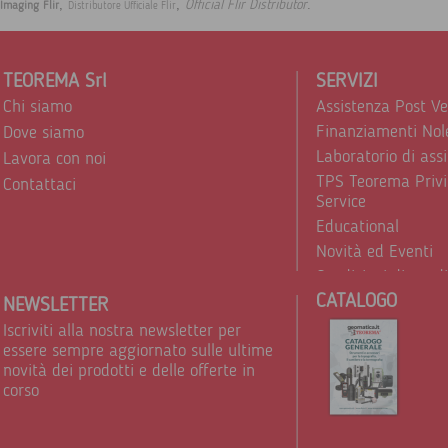
,
,
.
Official Flir Distributor
Imaging Flir
Distributore Ufficiale Flir
TEOREMA Srl
SERVIZI
Chi siamo
Assistenza Post V
Finanziamenti Nol
Dove siamo
Laboratorio di ass
Lavora con noi
TPS Teorema Privi
Contattaci
Service
Educational
Novità ed Eventi
Condizioni di vend
CATALOGO
Trattamento dei d
NEWSLETTER
Iscriviti alla nostra newsletter per
essere sempre aggiornato sulle ultime
novità dei prodotti e delle offerte in
corso