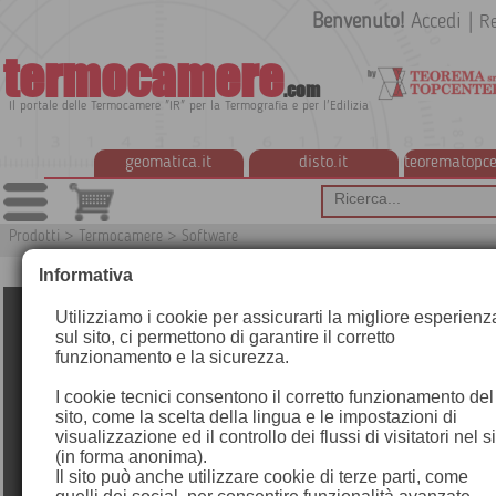
Benvenuto!
Accedi
|
Re
termocamere
.com
Il portale delle Termocamere "IR" per la Termografia e per l'Edilizia
geomatica.it
disto.it
teorematopce
Prodotti
>
Termocamere
>
Software
Informativa
Utilizziamo i cookie per assicurarti la migliore esperienz
sul sito, ci permettono di garantire il corretto
funzionamento e la sicurezza.
I cookie tecnici consentono il corretto funzionamento del
sito, come la scelta della lingua e le impostazioni di
visualizzazione ed il controllo dei flussi di visitatori nel s
(in forma anonima).
Il sito può anche utilizzare cookie di terze parti, come