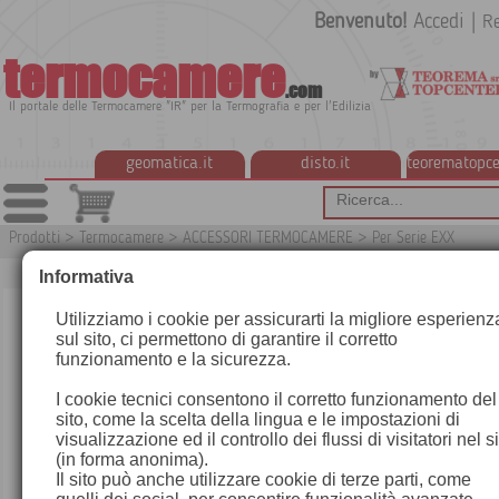
Benvenuto!
Accedi
|
Re
termocamere
.com
Il portale delle Termocamere "IR" per la Termografia e per l'Edilizia
geomatica.it
disto.it
teorematopce
Prodotti
>
Termocamere
>
ACCESSORI TERMOCAMERE
>
Per Serie EXX
T191
Informativa
Utilizziamo i cookie per assicurarti la migliore esperienz
sul sito, ci permettono di garantire il corretto
funzionamento e la sicurezza.
I cookie tecnici consentono il corretto funzionamento del
sito, come la scelta della lingua e le impostazioni di
visualizzazione ed il controllo dei flussi di visitatori nel s
(in forma anonima).
Il sito può anche utilizzare cookie di terze parti, come