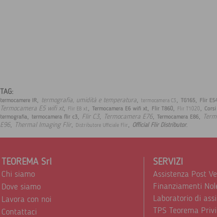
TAG:
,
,
,
,
termografia, umidità e temperatura
termocamere IR
TG165
Flir E5
termocamera C3
,
,
,
,
,
Termocamera E5 wifi xt
Termocamera E6 wifi xt
Flir T860
Corsi
Flir E8 xt
Flir T1020
,
,
,
,
,
Flir C3
Termocamera E76
Term
termografia
termocamera flir c3
Termocamera E86
,
,
,
.
E96
Thermal Imaging Flir
Official Flir Distributor
Distributore Ufficiale Flir
TEOREMA Srl
SERVIZI
Chi siamo
Assistenza Post V
Finanziamenti Nol
Dove siamo
Laboratorio di ass
Lavora con noi
TPS Teorema Privi
Contattaci