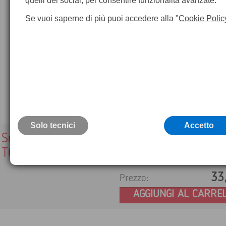
quelli dei social, per consentire funzionalità avanzate.
Se vuoi saperne di più puoi accedere alla "
Cookie Polic
Solo tecnici
Accetto
Scheda di memoria 8 GB per EXX, T5XX,
T6XX, T8XX, T10XX
33
Prezzo:
AGGIUNGI AL CARRE