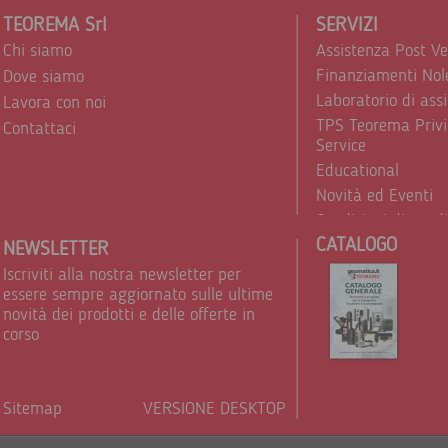
TEOREMA Srl
SERVIZI
Chi siamo
Assistenza Post V
Finanziamenti Nol
Dove siamo
Laboratorio di ass
Lavora con noi
TPS Teorema Privi
Contattaci
Service
Educational
Novità ed Eventi
Condizioni di vend
CATALOGO
Trattamento dei d
NEWSLETTER
Iscriviti alla nostra newsletter per
essere sempre aggiornato sulle ultime
novità dei prodotti e delle offerte in
corso
Sitemap
VERSIONE DESKTOP
Powere