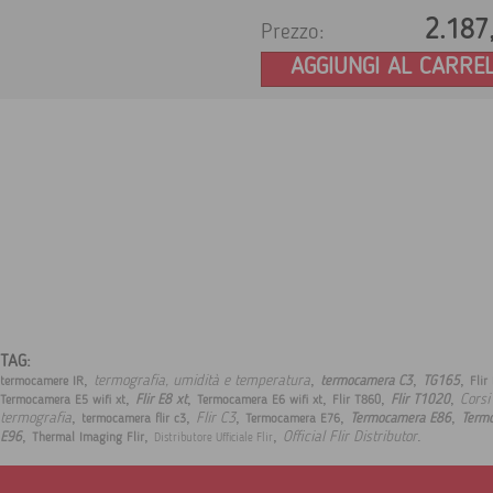
2.187
Prezzo:
AGGIUNGI AL CARRE
TAG:
,
,
,
,
termografia, umidità e temperatura
termocamera C3
TG165
termocamere IR
Flir
,
,
,
,
,
Corsi
Flir E8 xt
Flir T1020
Termocamera E5 wifi xt
Termocamera E6 wifi xt
Flir T860
,
,
,
,
,
termografia
Flir C3
Termocamera E86
Term
termocamera flir c3
Termocamera E76
,
,
,
.
Official Flir Distributor
E96
Thermal Imaging Flir
Distributore Ufficiale Flir