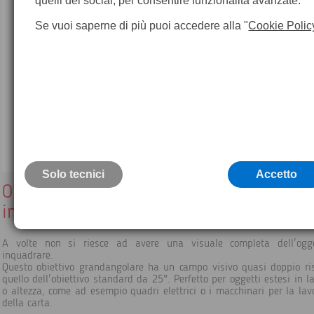
quelli dei social, per consentire funzionalità avanzate.
Se vuoi saperne di più puoi accedere alla "
Cookie Polic
Solo tecnici
Accetto
Obiettivo 10 mm , campo visivo di 45°
inclusa custodia
A volte non si riesce ad avere una visuale completa dell'ogg
inquadrare.
Questo obiettivo grandangolare ha un campo visivo quasi doppio ri
quello dell'obiettivo standard da 25°. Perfetto per oggetti estesi in l
o altezza, come ad esempio quadri elettrici o i macchinari per la lav
della carta.