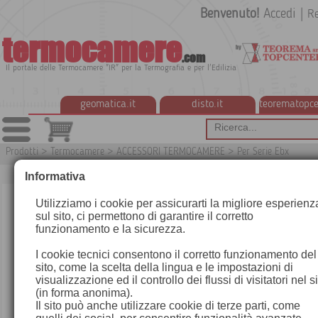
Benvenuto!
Accedi
|
Re
termocamere
.com
Il portale delle Termocamere "IR" per la Termografia e per l'Edilizia
geomatica.it
disto.it
teorematopce
Prodotti
>
Termocamere
>
ACCESSORI TERMOCAMERE
>
Per Serie Ebx
T
Informativa
Utilizziamo i cookie per assicurarti la migliore esperienz
sul sito, ci permettono di garantire il corretto
funzionamento e la sicurezza.
I cookie tecnici consentono il corretto funzionamento del
sito, come la scelta della lingua e le impostazioni di
visualizzazione ed il controllo dei flussi di visitatori nel s
(in forma anonima).
Il sito può anche utilizzare cookie di terze parti, come