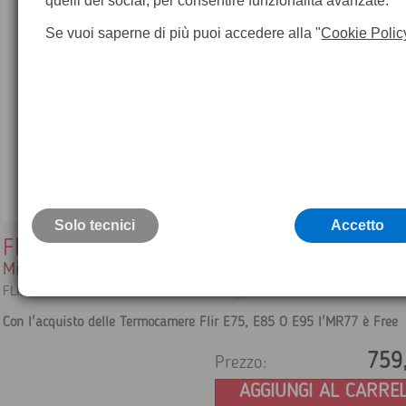
quelli dei social, per consentire funzionalità avanzate.
Se vuoi saperne di più puoi accedere alla "
Cookie Polic
Solo tecnici
Accetto
Flir MR77
Misuratore di umidità
FLIR MR77 misuratore di umidità senza puntale
Con l'acquisto delle Termocamere Flir E75, E85 O E95 l'MR77 è Free
759
Prezzo:
AGGIUNGI AL CARRE