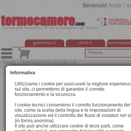
Benvenuto!
Accedi
|
Re
termocamere
.com
Il portale delle Termocamere "IR" per la Termografia e per l'Edilizia
geomatica.it
disto.it
teorematopce
Prodotti
>
TERMOIGROMETRI TELEDYNE FLIR
Informativa
Utilizziamo i cookie per assicurarti la migliore esperienz
sul sito, ci permettono di garantire il corretto
funzionamento e la sicurezza.
I cookie tecnici consentono il corretto funzionamento del
sito, come la scelta della lingua e le impostazioni di
visualizzazione ed il controllo dei flussi di visitatori nel s
(in forma anonima).
Il sito può anche utilizzare cookie di terze parti, come