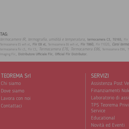
TAG:
,
,
,
,
termocamere IR
termografia, umidità e temperatura
termocamera C3
TG165
Flir
,
,
,
,
,
Corsi termo
Flir E8 xt
Flir T860
Termocamera E5 wifi xt
Termocamera E6 wifi xt
Flir T1020
,
,
,
,
,
Termocamera E76
Termocamera E86
termocamera flir c3
Flir C3
Termocamera E96
,
,
.
Distributore Ufficiale Flir
Official Flir Distributor
Imaging Flir
TEOREMA Srl
SERVIZI
Chi siamo
Assistenza Post V
Finanziamenti Nol
Dove siamo
Laboratorio di ass
Lavora con noi
TPS Teorema Privi
Contattaci
Service
Educational
Novità ed Eventi