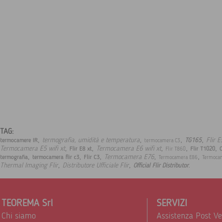
TAG:
,
,
,
,
termografia, umidità e temperatura
Flir 
TG165
termocamere IR
termocamera C3
,
,
,
,
,
Termocamera E5 wifi xt
Termocamera E6 wifi xt
Flir E8 xt
Flir T1020
C
Flir T860
,
,
,
,
,
Termocamera E76
termografia
termocamera flir c3
Flir C3
Termocamera E86
Termoca
,
,
.
Thermal Imaging Flir
Distributore Ufficiale Flir
Official Flir Distributor
TEOREMA Srl
SERVIZI
Chi siamo
Assistenza Post V