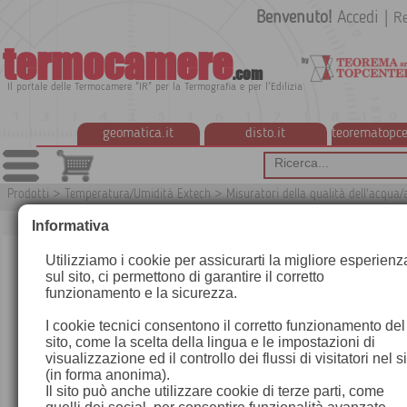
Benvenuto!
Accedi
|
Re
termocamere
.com
Il portale delle Termocamere "IR" per la Termografia e per l'Edilizia
geomatica.it
disto.it
teorematopce
Prodotti
>
Temperatura/Umidità Extech
>
Misuratori della qualità dell'acqua/
Informativa
Utilizziamo i cookie per assicurarti la migliore esperienz
sul sito, ci permettono di garantire il corretto
funzionamento e la sicurezza.
I cookie tecnici consentono il corretto funzionamento del
sito, come la scelta della lingua e le impostazioni di
visualizzazione ed il controllo dei flussi di visitatori nel s
(in forma anonima).
Il sito può anche utilizzare cookie di terze parti, come