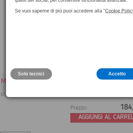
quelli dei social, per consentire funzionalità avanzate.
Se vuoi saperne di più puoi accedere alla "
Cookie Polic
Solo tecnici
Accetto
Misuratore di conduttività EC500
EXSTIK IL MISURATORE DI CONDUTTIVITA' EXTECH
184
Prezzo:
AGGIUNGI AL CARRE