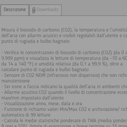
Descrizione
Downloads
Misura il biossido di carbonio (CO2), la temperatura e l’umidit
dell’aria con allarmi acustici e visibili regolabili dall’utente e c
punto di rugiada e bulbo bagnato
• Verifica le concentrazioni di biossido di carbonio (CO2) (da 0 
9.999 ppm) e visualizza le letture di temperatura (da -10 a 60
da 14 a 140 °F) e umidità relativa (da 0,1 a 99,9 %), oltre a
calcolare punto di rugiada e bulbo bagnato
• Sensore di CO2 NDIR (infrarosso non dispersivo) che non rich
manutenzione
• Sei icone a faccia indicano la qualità dell’aria in ambienti chi
• Allarme acustico CO2 quando il livello di concentrazione ecced
max/min impostato dall’utente
• Visualizzazione anno, mese, data e ora
• Funzione di richiamo valori Min/Max CO2 e archiviazione/ ri
automatico di 99 letture
• Calcola le medie statistiche ponderate di TWA (media ponde
8 ore) e STEL (limite di esposizione a breve termine su 15 minu