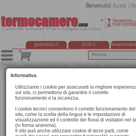
Benvenuto!
Accedi
|
Re
termocamere
.com
Il portale delle Termocamere "IR" per la Termografia e per l'Edilizia
geomatica.it
disto.it
teorematopce
Prodotti
>
Temperatura/Umidità Extech
>
Misuratori della qualità dell'acqua/
Informativa
Utilizziamo i cookie per assicurarti la migliore esperienz
sul sito, ci permettono di garantire il corretto
funzionamento e la sicurezza.
I cookie tecnici consentono il corretto funzionamento del
sito, come la scelta della lingua e le impostazioni di
visualizzazione ed il controllo dei flussi di visitatori nel s
(in forma anonima).
Il sito può anche utilizzare cookie di terze parti, come