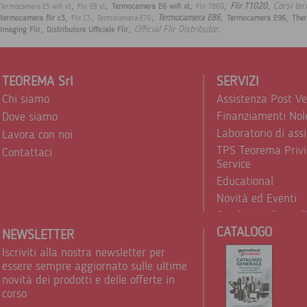
,
,
,
,
,
Corsi te
Flir T1020
Termocamera E6 wifi xt
Termocamera E5 wifi xt
Flir E8 xt
Flir T860
,
,
,
,
,
Termocamera E86
termocamera flir c3
Termocamera E96
The
Flir C3
Termocamera E76
,
,
.
Official Flir Distributor
Imaging Flir
Distributore Ufficiale Flir
TEOREMA Srl
SERVIZI
Chi siamo
Assistenza Post V
Finanziamenti Nol
Dove siamo
Laboratorio di ass
Lavora con noi
TPS Teorema Privi
Contattaci
Service
Educational
Novità ed Eventi
Condizioni di vend
CATALOGO
Trattamento dei d
NEWSLETTER
Iscriviti alla nostra newsletter per
essere sempre aggiornato sulle ultime
novità dei prodotti e delle offerte in
corso