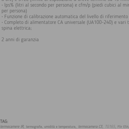
• lps% (litri al secondo per persona) e cfm/p (piedi cubici al m
per persona)
• Funzione di calibrazione automatica del livello di riferimento
• Completo di alimentatore CA universale (UA100-240) e vari ti
spina elettrica;
2 anni di garanzia
TAG:
,
,
,
,
TG165
termocamere IR
termocamera C3
termografia, umidità e temperatura
Flir E54