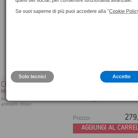
quelli dei social, per consentire funzionalità avanzate.
Se vuoi saperne di più puoi accedere alla "
Cookie Polic
Solo tecnici
Accetto
CO220
Misuratore di CO2
Analizzatore desktop di CO2 per il monitoraggio della qualità dell
ambienti chiusi
279
Prezzo:
AGGIUNGI AL CARRE