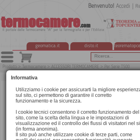
Benvenuto!
Accedi
|
Re
termocamere
.com
Il portale delle Termocamere "IR" per la Termografia e per l'Edilizia
geomatica.it
disto.it
teorematopce
Prodotti
>
Termocamere
>
ACCESSORI TERMOCAMERE
>
Per Serie T500
Informativa
Utilizziamo i cookie per assicurarti la migliore esperienz
sul sito, ci permettono di garantire il corretto
funzionamento e la sicurezza.
I cookie tecnici consentono il corretto funzionamento del
sito, come la scelta della lingua e le impostazioni di
visualizzazione ed il controllo dei flussi di visitatori nel s
(in forma anonima).
Il sito può anche utilizzare cookie di terze parti, come