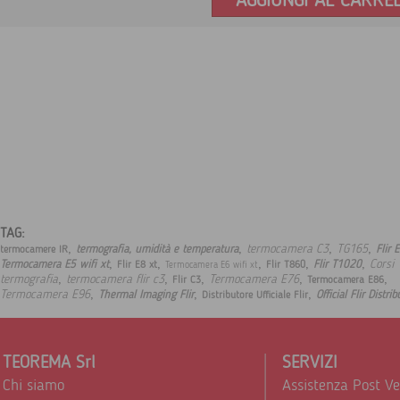
AGGIUNGI AL CARRE
TAG:
,
,
,
,
termocamera C3
TG165
termografia, umidità e temperatura
Flir 
termocamere IR
,
,
,
,
,
Corsi
Termocamera E5 wifi xt
Flir T1020
Flir E8 xt
Flir T860
Termocamera E6 wifi xt
,
,
,
,
,
termografia
termocamera flir c3
Termocamera E76
Flir C3
Termocamera E86
,
,
,
Termocamera E96
Thermal Imaging Flir
Official Flir Distrib
Distributore Ufficiale Flir
TEOREMA Srl
SERVIZI
Chi siamo
Assistenza Post V