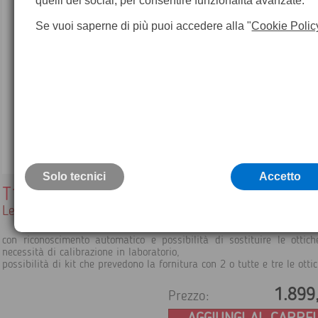
quelli dei social, per consentire funzionalità avanzate.
Se vuoi saperne di più puoi accedere alla "
Cookie Polic
Solo tecnici
Accetto
T199590
Lente 42° con custodia
con riconoscimento automatico e possibilità di sostituire le ottic
necessità di calibrazione in laboratorio,
possibilità di kit che prevedono la fornitura con 2 o tutte e tre le otti
1.899
Prezzo: