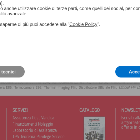
).
può anche utilizzare cookie di terze parti, come quelli dei social, per co
lità avanzate.
saperne di più puoi accedere alla "
Cookie Policy
".
 tecnici
Acce
,
,
,
,
,
Flir E54
Termocamera E5 wifi xt
Flir E8 xt
ermocamera C3
TG165
Termocamera E6 wifi 
,
,
,
,
Official Flir D
era E86
Termocamera E96
Thermal Imaging Flir
Distributore Ufficiale Flir
SERVIZI
CATALOGO
NEWSLE
Assistenza Post Vendita
Iscriviti 
aggiornato 
Finanziamenti Noleggio
offerte in 
Laboratorio di assistenza
TPS Teorema Privilege Service