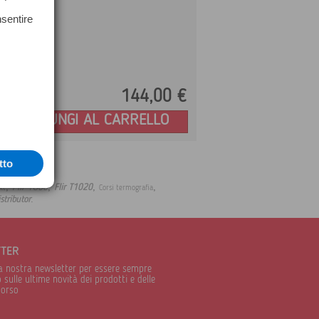
nsentire
144,
00
€
Prezzo:
AGGIUNGI AL CARRELLO
tto
,
,
,
,
Flir T860
Flir T1020
xt
Corsi termografia
.
istributor
TTER
alla nostra newsletter per essere sempre
sulle ultime novità dei prodotti e delle
corso