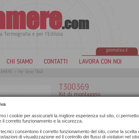
amere
.com
a Termografia e per l'Edilizia
geomatica.it
CHI SIAMO
CONTATTI
LAVORA CON NOI
CAMERE
>
Per Serie T840
T300369
Kit di montaggio
iva
amo i cookie per assicurarti la migliore esperienza sul sito, ci permetto
e il corretto funzionamento e la sicurezza.
 tecnici consentono il corretto funzionamento del sito, come la scelta d
stazioni di visualizzazione ed il controllo dei flussi di visitatori nel sit