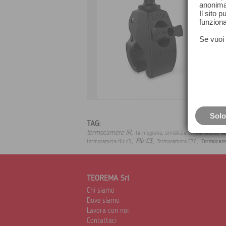
anonima
Il sito 
funziona
Se vuoi 
Solo
TAG:
,
,
termocamere IR
t
termografia, umidità e temperatura
,
,
,
Flir C3
Termocam
termocamera flir c3
Termocamera E76
TEOREMA Srl
Chi siamo
Dove siamo
Lavora con noi
Contattaci