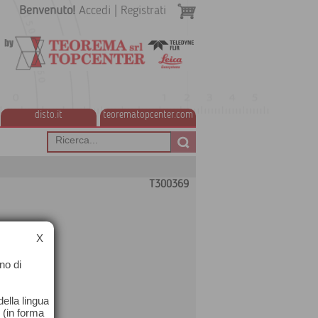
Benvenuto!
Accedi
|
Registrati
disto.it
teorematopcenter.com
T300369
X
no di
ella lingua
o (in forma