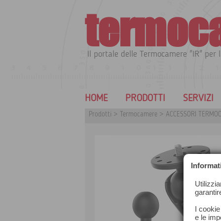
termoc
Il portale delle Termocamere "IR" per l
HOME
PRODOTTI
SERVIZI
Prodotti
>
Termocamere
>
ACCESSORI TERMO
Informat
Utilizzi
garantir
I cookie
e le impo