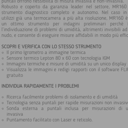
puntali offrono flessibilità di misura invasiva e non-invasiva.
Robusto e coperto da garanzia leader nel settore, MR160
strumento diagnostico completo e autonomo. Nel caso in 
utilizzi già una termocamera a più alta risoluzione, MR160 
un ottimo strumento per indagini preliminari perchè fa
l’individuazione di problemi di umidità, altrimenti invisibili ad
nudo, e consente di eseguire misure affidabili in modo più effic
SCOPRI E VERIFICA CON LO STESSO STRUMENTO
Il primo Igrometro a immagine termica
Sensore termico Lepton 80 x 60 con tecnologia IGM
Immagini termiche e misure di umidità su un unico display
Visualizza le immagini e redigi rapporti con il software FLI
gratuito
I
NDIVIDUA RAPIDAMENTE I PROBLEMI
Ricerca facilmente problemi di isolamento e di umidità
Tecnologia senza puntali per rapide misurazioni non invasiv
Sonda esterna a puntali inclusa per misurazioni di u
invasiva
Puntamento facilitato con Laser e reticolo.