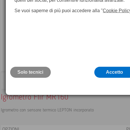
quelli dei social, per consentire funzionalità avanzate.
Se vuoi saperne di più puoi accedere alla "
Cookie Polic
Solo tecnici
Accetto
Igrometro Flir MR160
Igrometro con sensore termico LEPTON incorporato
OPZIONI
P