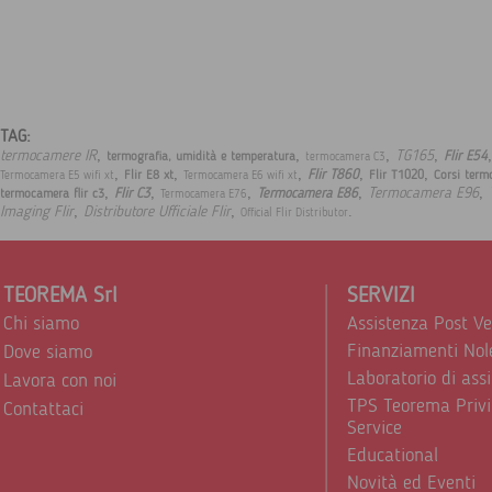
TAG:
,
,
,
,
,
termocamere IR
TG165
Flir E54
termografia, umidità e temperatura
termocamera C3
,
,
,
,
,
Flir T860
Flir E8 xt
Flir T1020
Corsi term
Termocamera E5 wifi xt
Termocamera E6 wifi xt
,
,
,
,
,
Termocamera E96
Flir C3
Termocamera E86
termocamera flir c3
Termocamera E76
,
,
.
Imaging Flir
Distributore Ufficiale Flir
Official Flir Distributor
TEOREMA Srl
SERVIZI
Chi siamo
Assistenza Post V
Finanziamenti Nol
Dove siamo
Laboratorio di ass
Lavora con noi
TPS Teorema Privi
Contattaci
Service
Educational
Novità ed Eventi