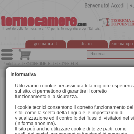
Benvenuto!
Accedi
|
Re
termocamere
.com
Il portale delle Termocamere "IR" per la Termografia e per l'Edilizia
geomatica.it
disto.it
teorematopce
Prodotti
>
TERMOIGROMETRI TELEDYNE FLIR
T
Informativa
Utilizziamo i cookie per assicurarti la migliore esperienz
sul sito, ci permettono di garantire il corretto
funzionamento e la sicurezza.
I cookie tecnici consentono il corretto funzionamento del
sito, come la scelta della lingua e le impostazioni di
visualizzazione ed il controllo dei flussi di visitatori nel s
(in forma anonima).
Il sito può anche utilizzare cookie di terze parti, come