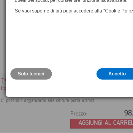
quelli dei social, per consentire funzionalità avanzate.
Se vuoi saperne di più puoi accedere alla "
Cookie Polic
Solo tecnici
Accetto
T911689ACC
Fodero per trasportare la termocamera
E' possibile agganciarlo alla cintura porta attrezzi.
98
Prezzo:
AGGIUNGI AL CARRE