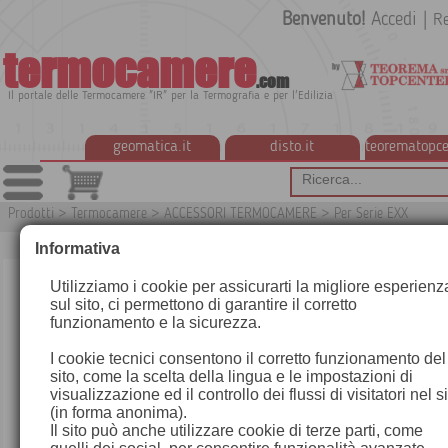
Benvenuto!
Accedi
|
Re
termocamere
.com
Il portale delle Termocamere "IR" per la Termografia e per l'Edilizia
geomatica.it
disto.it
teorematopce
Prodotti
>
Termocamere
>
ACCESSORI TERMOCAMERE
>
Per Serie EXX
T91
Informativa
Utilizziamo i cookie per assicurarti la migliore esperienz
sul sito, ci permettono di garantire il corretto
funzionamento e la sicurezza.
I cookie tecnici consentono il corretto funzionamento del
sito, come la scelta della lingua e le impostazioni di
visualizzazione ed il controllo dei flussi di visitatori nel s
(in forma anonima).
Il sito può anche utilizzare cookie di terze parti, come