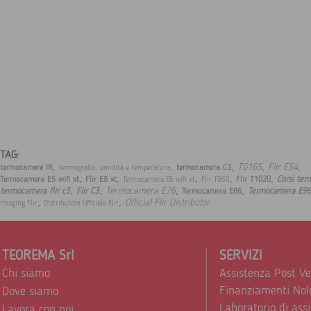
TAG:
,
,
,
,
,
TG165
Flir E54
termocamere IR
termocamera C3
termografia, umidità e temperatura
,
,
,
,
,
Corsi ter
Termocamera E5 wifi xt
Flir E8 xt
Flir T1020
Termocamera E6 wifi xt
Flir T860
,
,
,
,
Termocamera E76
termocamera flir c3
Flir C3
Termocamera E9
Termocamera E86
,
,
.
Official Flir Distributor
Imaging Flir
Distributore Ufficiale Flir
TEOREMA Srl
SERVIZI
Chi siamo
Assistenza Post V
Finanziamenti Nol
Dove siamo
Laboratorio di ass
Lavora con noi