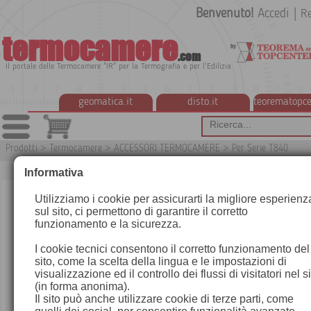
Benvenuto!
Accedi
|
Re
termocamere
.com
Il portale delle Termocamere "IR" per la Termografia e per l'Edilizia
geomatica.it
disto.it
teorematopce
Prodotti
>
Termocamere
>
ACCESSORI TERMOCAMERE
>
Per Serie T840
T
Informativa
Utilizziamo i cookie per assicurarti la migliore esperienz
sul sito, ci permettono di garantire il corretto
funzionamento e la sicurezza.
I cookie tecnici consentono il corretto funzionamento del
sito, come la scelta della lingua e le impostazioni di
visualizzazione ed il controllo dei flussi di visitatori nel s
(in forma anonima).
Il sito può anche utilizzare cookie di terze parti, come