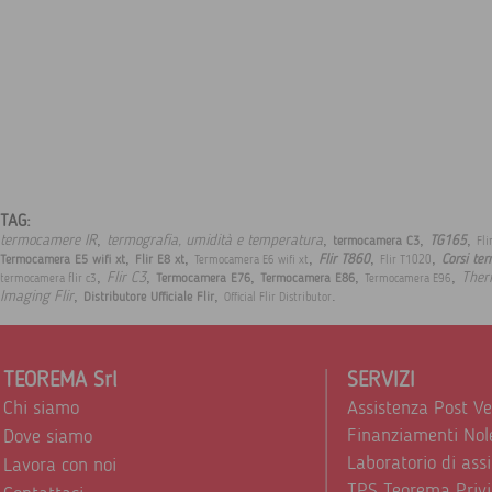
TAG:
,
,
,
,
termocamere IR
termografia, umidità e temperatura
TG165
termocamera C3
Fli
,
,
,
,
,
Flir T860
Corsi te
Termocamera E5 wifi xt
Flir E8 xt
Termocamera E6 wifi xt
Flir T1020
,
,
,
,
,
Flir C3
Ther
Termocamera E76
Termocamera E86
termocamera flir c3
Termocamera E96
,
,
.
Imaging Flir
Distributore Ufficiale Flir
Official Flir Distributor
TEOREMA Srl
SERVIZI
Chi siamo
Assistenza Post V
Finanziamenti Nol
Dove siamo
Laboratorio di ass
Lavora con noi
TPS Teorema Privi