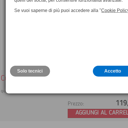
quelli dei social, per consentire funzionalità avanzate.
Se vuoi saperne di più puoi accedere alla "
Cookie Polic
Solo tecnici
Accetto
Custodia per lenti
questa custodia può contenere una lente 14° 24° o 42°
119
Prezzo:
AGGIUNGI AL CARRE