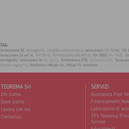
TAG:
,
,
,
,
termografia, umidità e temperatura
termocamere IR
Flir 
termocamera C3
TG165
,
,
,
,
,
Flir E8 xt
Termocamera E6 wifi xt
Flir T860
Co
Termocamera E5 wifi xt
Flir T1020
,
,
,
,
,
termografia
Termocamera E76
termocamera flir c3
Termocam
Flir C3
Termocamera E86
,
,
.
Distributore Ufficiale Flir
Official Flir Distributor
Thermal Imaging Flir
TEOREMA Srl
SERVIZI
Chi siamo
Assistenza Post V
Finanziamenti Nol
Dove siamo
Laboratorio di ass
Lavora con noi
TPS Teorema Privi
Contattaci
Service