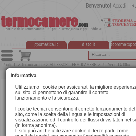
Benvenuto!
Accedi
|
Re
termocamere
.com
Il portale delle Termocamere "IR" per la Termografia e per l'Edilizia
geomatica.it
disto.it
teorematopce
Prodotti
>
Termocamere
>
ACCESSORI TERMOCAMERE
>
Per Serie T400bx
T19
Informativa
Utilizziamo i cookie per assicurarti la migliore esperienz
sul sito, ci permettono di garantire il corretto
funzionamento e la sicurezza.
I cookie tecnici consentono il corretto funzionamento del
sito, come la scelta della lingua e le impostazioni di
visualizzazione ed il controllo dei flussi di visitatori nel s
(in forma anonima).
Il sito può anche utilizzare cookie di terze parti, come