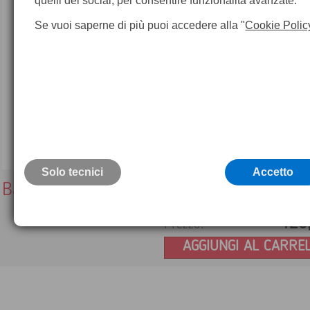
quelli dei social, per consentire funzionalità avanzate.
Se vuoi saperne di più puoi accedere alla "
Cookie Polic
Solo tecnici
Accetto
Batteria per Termocamera Flir Serie T4X
126
Prezzo:
AGGIUNGI AL CARRE