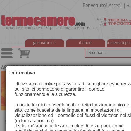
Benvenuto!
Accedi
|
Re
termocamere
.com
Il portale delle Termocamere "IR" per la Termografia e per l'Edilizia
geomatica.it
disto.it
teorematopce
ASSISTENZA POST VENDITA TERMOCAMERE
Informativa
Utilizziamo i cookie per assicurarti la migliore esperienz
sul sito, ci permettono di garantire il corretto
funzionamento e la sicurezza.
I cookie tecnici consentono il corretto funzionamento del
sito, come la scelta della lingua e le impostazioni di
visualizzazione ed il controllo dei flussi di visitatori nel s
(in forma anonima).
Il sito può anche utilizzare cookie di terze parti, come
+39