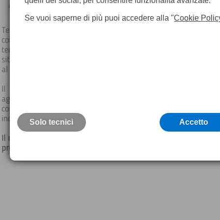
quelli dei social, per consentire funzionalità avanzate.
025398739
laboratorio@geoma
Se vuoi saperne di più puoi accedere alla "
Cookie Polic
Teorema non si limita alla sola vendita del prodotto, m
continuamente la propria clientela offrendo un servizio di ass
tecnica in grado di fornire il supporto necessario per risolve
situazione di emergenza dalla consulenza alla riparazione ri
al minimo indispensabile il fermo macchina.
Il nostro personale tecnico commerciale viene costant
aggiornato sui prodotti e le nuove tecnologie direttamente dal
costruttrici svolgendo la sua attività in base alle procedure 
indicate.
Solo tecnici
Accetto
Il rapporto che Teorema ha con i propri clienti può essere defin
professionalità, stima e collaborazione.