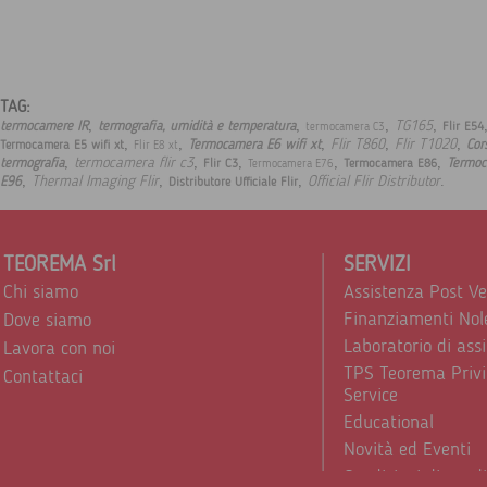
TAG:
,
,
,
,
TG165
termocamere IR
termografia, umidità e temperatura
Flir E54
termocamera C3
,
,
,
,
,
Flir T860
Flir T1020
Termocamera E6 wifi xt
Cor
Termocamera E5 wifi xt
Flir E8 xt
,
,
,
,
,
termocamera flir c3
termografia
Termo
Flir C3
Termocamera E86
Termocamera E76
,
,
,
.
Thermal Imaging Flir
Official Flir Distributor
E96
Distributore Ufficiale Flir
TEOREMA Srl
SERVIZI
Chi siamo
Assistenza Post V
Finanziamenti Nol
Dove siamo
Laboratorio di ass
Lavora con noi
TPS Teorema Privi
Contattaci
Service
Educational
Novità ed Eventi
Condizioni di vend