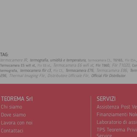
TAG:
,
,
,
,
,
termocamere IR
termografia, umidità e temperatura
TG165
termocamera C3
Flir E54
,
,
,
,
,
Termocamera E6 wifi xt
Flir T1020
Termocamera E5 wifi xt
Flir T860
Cor
Flir E8 xt
,
,
,
,
,
Termocamera E86
termocamera flir c3
Termocamera E76
Ter
termografia
Flir C3
,
,
,
.
Thermal Imaging Flir
Distributore Ufficiale Flir
E96
Official Flir Distributor
TEOREMA Srl
SERVIZI
Chi siamo
Assistenza Post V
Finanziamenti Nol
Dove siamo
Laboratorio di ass
Lavora con noi
TPS Teorema Privi
Contattaci
Service