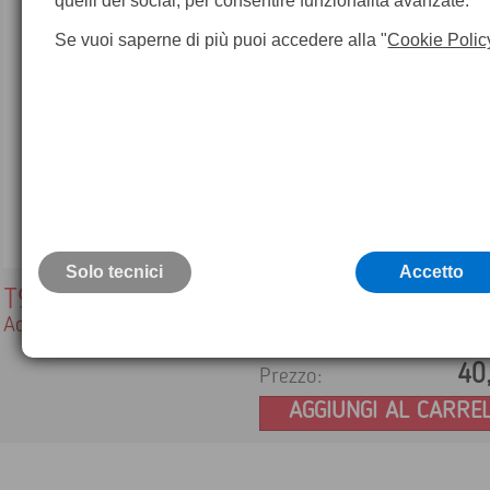
quelli dei social, per consentire funzionalità avanzate.
Se vuoi saperne di più puoi accedere alla "
Cookie Polic
Solo tecnici
Accetto
T911706ACC
Adattatore Auto 12VDC
40
Prezzo:
AGGIUNGI AL CARRE