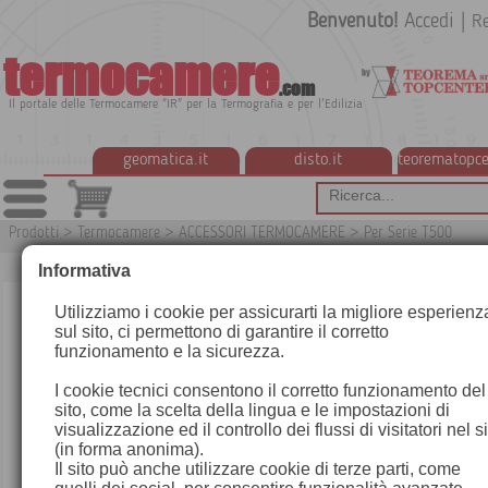
Benvenuto!
Accedi
|
Re
termocamere
.com
Il portale delle Termocamere "IR" per la Termografia e per l'Edilizia
geomatica.it
disto.it
teorematopce
Prodotti
>
Termocamere
>
ACCESSORI TERMOCAMERE
>
Per Serie T500
T91
Informativa
Utilizziamo i cookie per assicurarti la migliore esperienz
sul sito, ci permettono di garantire il corretto
funzionamento e la sicurezza.
I cookie tecnici consentono il corretto funzionamento del
sito, come la scelta della lingua e le impostazioni di
visualizzazione ed il controllo dei flussi di visitatori nel s
(in forma anonima).
Il sito può anche utilizzare cookie di terze parti, come